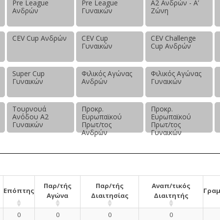
Pre League
Pre League
Α2 Ανδρών - Α’
Ανδρών
Γυναικών
Ζώνη
CEV Cup Ανδρών
CEV Cup
CEV Challenge
Γυναικών
Cup Ανδρών
Super Cup
Φιλικός Αγώνας
Φιλικός Αγώνας
Γυναικών
Ανδρών
Γυναικών
Τουρνουά
Προκρ.
Προκρ.
Ανόδου Α2
Ευρωπαϊκού
Ευρωπαϊκού
Γυναικών
Πρωτ/τος
Πρωτ/τος
Ανδρών
Γυναικών
Παρ/τής
Παρ/τής
Αναπ/τικός
Επόπτης
Γραμ
Αγώνα
Διαιτησίας
Διαιτητής
0
0
0
0