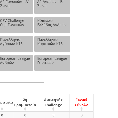
Α2 Γυναικών - Α’
Α2 Ανδρών - Β’
Ζώνη
Ζώνη
CEV Challenge
Κύπελλο
Cup Γυναικών
Ελλάδας Ανδρών
Πανελλήνιο
Πανελλήνιο
Αγόριων Κ18
Κοριτσιών Κ18
European League
European League
Ανδρών
Γυναικών
2η
Διαιτητής
Γενικό
ματεία
Γραμματεία
Challenge
Σύνολο
0
0
0
0