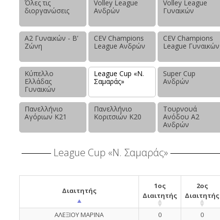
Όλες τις
Volley League
Volley League
διοργανώσεις
Ανδρών
Γυναικών
Α2 Γυναικών - Β’
CEV Champions
CEV Champions
Ζώνη
League Ανδρών
League Γυναικών
Κύπελλο
League Cup «Ν.
Super Cup
Ελλάδας
Σαμαράς»
Ανδρών
Γυναικών
Πανελλήνιο
Πανελλήνιο
Τουρνουά
Αγόριων Κ21
Κοριτσιών Κ20
Ανόδου Α2
Ανδρών
League Cup «Ν. Σαμαράς»
1ος
2ος
Διαιτητής
Διαιτητής
Διαιτητής
ΑΛΕΞΙΟΥ ΜΑΡΙΝΑ
0
0