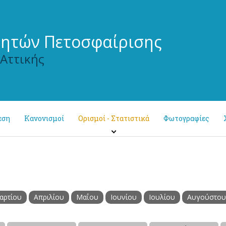
τητών Πετοσφαίρισης
 Αττικής
εση
Κανονισμοί
Ορισμοί - Στατιστικά
Φωτογραφίες
αρτίου
Απριλίου
Μαΐου
Ιουνίου
Ιουλίου
Αυγούστου