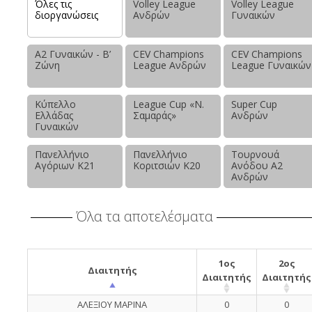
Όλες τις
Volley League
Volley League
διοργανώσεις
Ανδρών
Γυναικών
Α2 Γυναικών - Β’
CEV Champions
CEV Champions
Ζώνη
League Ανδρών
League Γυναικών
Κύπελλο
League Cup «Ν.
Super Cup
Ελλάδας
Σαμαράς»
Ανδρών
Γυναικών
Πανελλήνιο
Πανελλήνιο
Τουρνουά
Αγόριων Κ21
Κοριτσιών Κ20
Ανόδου Α2
Ανδρών
Όλα τα αποτελέσματα
1ος
2ος
Διαιτητής
Διαιτητής
Διαιτητής
ΑΛΕΞΙΟΥ ΜΑΡΙΝΑ
0
0