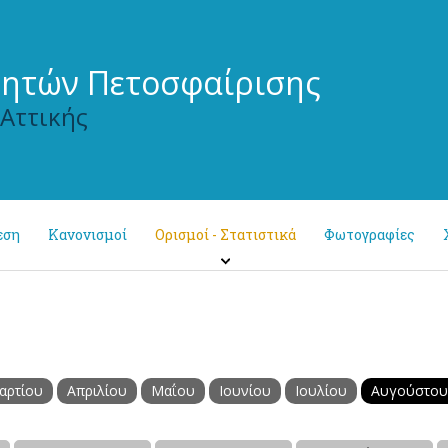
τητών Πετοσφαίρισης
 Αττικής
εση
Κανονισμοί
Ορισμοί - Στατιστικά
Φωτογραφίες
αρτίου
Απριλίου
Μαΐου
Ιουνίου
Ιουλίου
Αυγούστου