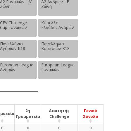
Α2 Γυναικών - Α’
Α2 Ανδρών - Β’
Ζώνη
Ζώνη
CEV Challenge
Κύπελλο
Cup Γυναικών
Ελλάδας Ανδρών
Πανελλήνιο
Πανελλήνιο
Αγόριων Κ18
Κοριτσιών Κ18
European League
European League
Ανδρών
Γυναικών
2η
Διαιτητής
Γενικό
ματεία
Γραμματεία
Challenge
Σύνολο
0
0
0
0