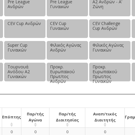
Pre League
Pre League
Α2 Ανδρών - Α’
Ανδρών
Γυναικών
Ζώνη
CEV Cup Ανδρών
CEV Cup
CEV Challenge
Γυναικών
Cup Ανδρών
Super Cup
Φιλικός Αγώνας
Φιλικός Αγώνας
Γυναικών
Ανδρών
Γυναικών
Τουρνουά
Προκρ.
Προκρ.
Ανόδου Α2
Ευρωπαϊκού
Ευρωπαϊκού
Γυναικών
Πρωτ/τος
Πρωτ/τος
Ανδρών
Γυναικών
Παρ/τής
Παρ/τής
Αναπ/τικός
Επόπτης
Γραμ
Αγώνα
Διαιτησίας
Διαιτητής
0
0
0
0