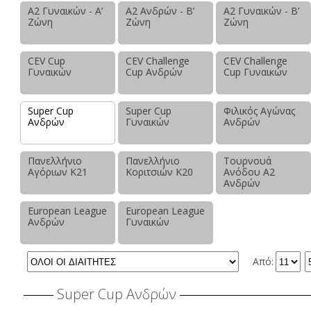
Α2 Γυναικών - Α’
Α2 Ανδρών - Β’
Α2 Γυναικών - Β’
Ζώνη
Ζώνη
Ζώνη
CEV Cup
CEV Challenge
CEV Challenge
Γυναικών
Cup Ανδρών
Cup Γυναικών
Super Cup
Super Cup
Φιλικός Αγώνας
Ανδρών
Γυναικών
Ανδρών
Πανελλήνιο
Πανελλήνιο
Τουρνουά
Αγόριων Κ21
Κοριτσιών Κ20
Ανόδου Α2
Ανδρών
European League
European League
Ανδρών
Γυναικών
Από:
Super Cup Ανδρών