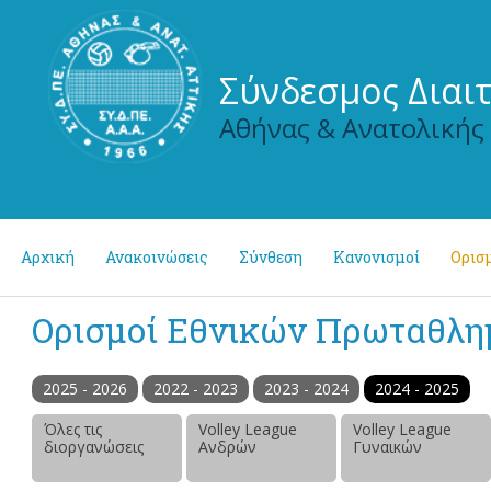
Σύνδεσμος Διαι
Αθήνας & Ανατολικής
Αρχική
Ανακοινώσεις
Σύνθεση
Κανονισμοί
Ορισμ
Ορισμοί Εθνικών Πρωταθλ
2025 - 2026
2022 - 2023
2023 - 2024
2024 - 2025
Όλες τις
Volley League
Volley League
διοργανώσεις
Ανδρών
Γυναικών