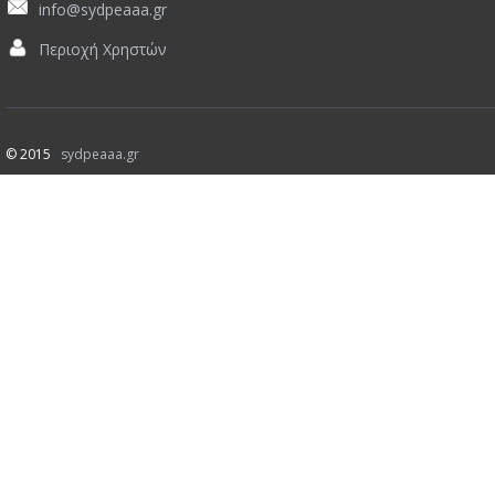
info@sydpeaaa.gr
Περιοχή Χρηστών
© 2015
sydpeaaa.gr