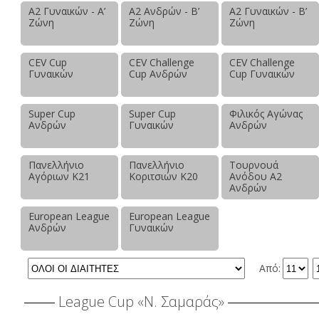
Α2 Γυναικών - Α’
Α2 Ανδρών - Β’
Α2 Γυναικών - Β’
Ζώνη
Ζώνη
Ζώνη
CEV Cup
CEV Challenge
CEV Challenge
Γυναικών
Cup Ανδρών
Cup Γυναικών
Super Cup
Super Cup
Φιλικός Αγώνας
Ανδρών
Γυναικών
Ανδρών
Πανελλήνιο
Πανελλήνιο
Τουρνουά
Αγόριων Κ21
Κοριτσιών Κ20
Ανόδου Α2
Ανδρών
European League
European League
Ανδρών
Γυναικών
Από:
League Cup «Ν. Σαμαράς»