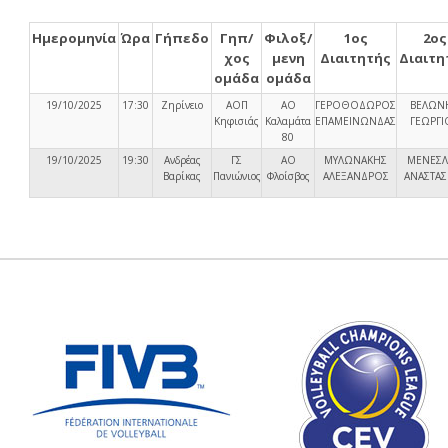
Ημερομηνία
Ώρα
Γήπεδο
Γηπ/
Φιλοξ/
1ος
2ος
χος
μενη
Διαιτητής
Διαιτη
ομάδα
ομάδα
19/10/2025
17:30
Ζηρίνειο
ΑΟΠ
ΑΟ
ΓΕΡΟΘΟΔΩΡΟΣ
ΒΕΛΩΝ
Κηφισιάς
Καλαμάτα
ΕΠΑΜΕΙΝΩΝΔΑΣ
ΓΕΩΡΓΙ
80
19/10/2025
19:30
Ανδρέας
ΓΣ
ΑΟ
ΜΥΛΩΝΑΚΗΣ
ΜΕΝΕΣ
Βαρίκας
Πανιώνιος
Φλοίσβος
ΑΛΕΞΑΝΔΡΟΣ
ΑΝΑΣΤΑΣ