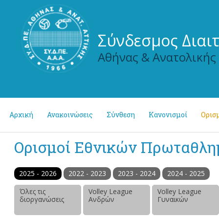
Σύνδεσμος Διαι
Αθήνας & Ανατολικής
Αρχική
Ανακοινώσεις
Σύνθεση
Κανονισμοί
Ορισμ
Ορισμοί Εθνικών Πρωταθλ
2025 - 2026
2022 - 2023
2023 - 2024
2024 - 2025
Όλες τις
Volley League
Volley League
διοργανώσεις
Ανδρών
Γυναικών