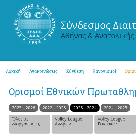
Σύνδεσμος Διαι
Αθήνας & Ανατολικής
Αρχική
Ανακοινώσεις
Σύνθεση
Κανονισμοί
Ορισμ
Ορισμοί Εθνικών Πρωταθλ
2025 - 2026
2022 - 2023
2023 - 2024
2024 - 2025
Όλες τις
Volley League
Volley League
διοργανώσεις
Ανδρών
Γυναικών