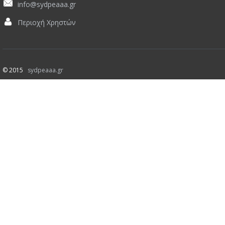
info@sydpeaaa.gr
Περιοχή Χρηστών
© 2015
sydpeaaa.gr