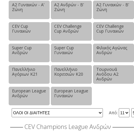
Α2 Γυναικών - Α’
Α2 Ανδρών - Β’
Α2 Γυναικών - Β’
Ζώνη
Ζώνη
Ζώνη
CEV Cup
CEV Challenge
CEV Challenge
Γυναικών
Cup Ανδρών
Cup Γυναικών
Super Cup
Super Cup
Φιλικός Αγώνας
Ανδρών
Γυναικών
Ανδρών
Πανελλήνιο
Πανελλήνιο
Τουρνουά
Αγόριων Κ21
Κοριτσιών Κ20
Ανόδου Α2
Ανδρών
European League
European League
Ανδρών
Γυναικών
Από:
CEV Champions League Ανδρών