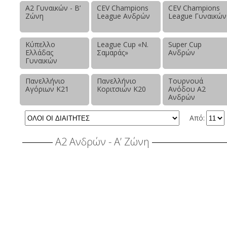
Α2 Γυναικών - Β’
CEV Champions
CEV Champions
Ζώνη
League Ανδρών
League Γυναικών
Κύπελλο
League Cup «Ν.
Super Cup
Ελλάδας
Σαμαράς»
Ανδρών
Γυναικών
Πανελλήνιο
Πανελλήνιο
Τουρνουά
Αγόριων Κ21
Κοριτσιών Κ20
Ανόδου Α2
Ανδρών
Από:
Α2 Ανδρών - Α’ Ζώνη