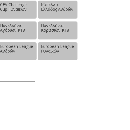
CEV Challenge
Κύπελλο
Cup Γυναικών
Ελλάδας Ανδρών
Πανελλήνιο
Πανελλήνιο
Αγόριων Κ18
Κοριτσιών Κ18
European League
European League
Ανδρών
Γυναικών