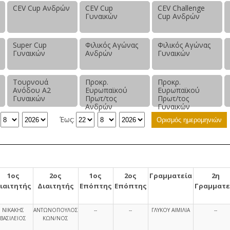
CEV Cup Ανδρών
CEV Cup
CEV Challenge
Γυναικών
Cup Ανδρών
Super Cup
Φιλικός Αγώνας
Φιλικός Αγώνας
Γυναικών
Ανδρών
Γυναικών
Τουρνουά
Προκρ.
Προκρ.
Ανόδου Α2
Ευρωπαϊκού
Ευρωπαϊκού
Γυναικών
Πρωτ/τος
Πρωτ/τος
Ανδρών
Γυναικών
Έως:
Ορισμός ημερομηνιών
1ος
2ος
1ος
2ος
Γραμματεία
2η
ιαιτητής
Διαιτητής
Επόπτης
Επόπτης
Γραμματε
ΝΙΚΑΚΗΣ
ΑΝΤΩΝΟΠΟΥΛΟΣ
--
--
ΓΛΥΚΟΥ ΑΙΜΙΛΙΑ
--
ΒΑΣΙΛΕΙΟΣ
ΚΩΝ/ΝΟΣ