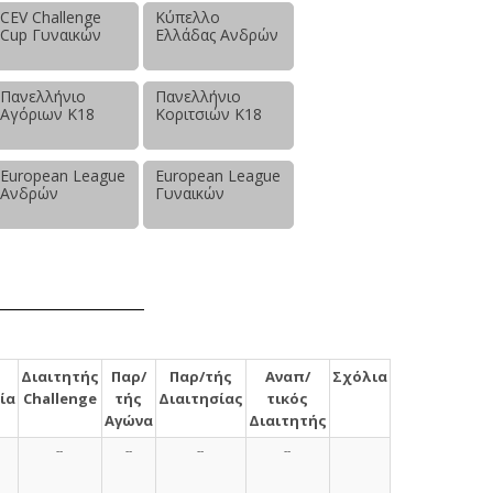
CEV Challenge
Κύπελλο
Cup Γυναικών
Ελλάδας Ανδρών
Πανελλήνιο
Πανελλήνιο
Αγόριων Κ18
Κοριτσιών Κ18
European League
European League
Ανδρών
Γυναικών
Διαιτητής
Παρ/
Παρ/τής
Αναπ/
Σχόλια
ία
Challenge
τής
Διαιτησίας
τικός
Αγώνα
Διαιτητής
--
--
--
--