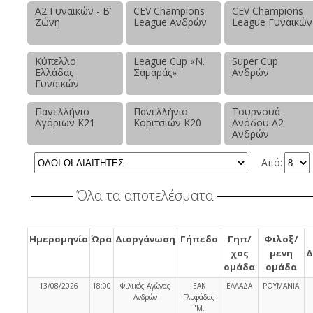
Α2 Γυναικών - Β’
CEV Champions
CEV Champions
Ζώνη
League Ανδρών
League Γυναικών
Κύπελλο
League Cup «Ν.
Super Cup
Ελλάδας
Σαμαράς»
Ανδρών
Γυναικών
Πανελλήνιο
Πανελλήνιο
Τουρνουά
Αγόριων Κ21
Κοριτσιών Κ20
Ανόδου Α2
Ανδρών
Από:
Όλα τα αποτελέσματα
Ημερομηνία
Ώρα
Διοργάνωση
Γήπεδο
Γηπ/
Φιλοξ/
χος
μενη
Δ
ομάδα
ομάδα
13/08/2026
18:00
Φιλικός Αγώνας
ΕΑΚ
ΕΛΛΑΔΑ
ΡΟΥΜΑΝΙΑ
Ανδρών
Γλυφάδας
"Μ.