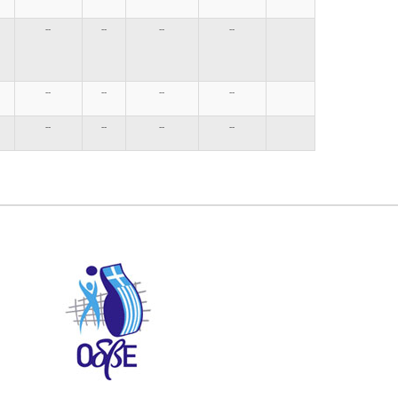
--
--
--
--
--
--
--
--
--
--
--
--