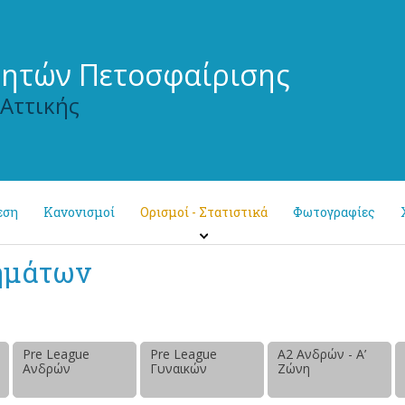
τητών Πετοσφαίρισης
 Αττικής
εση
Κανονισμοί
Ορισμοί - Στατιστικά
Φωτογραφίες
ημάτων
Pre League
Pre League
Α2 Ανδρών - Α’
Ανδρών
Γυναικών
Ζώνη