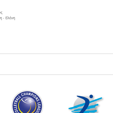
ος
η - Ελένη