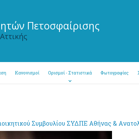
τητών Πετοσφαίρισης
 Αττικής
εση
Κανονισμοί
Ορισμοί - Στατιστικά
Φωτογραφίες
ιοικητικού Συμβουλίου ΣΥΔΠΕ Αθήνας & Ανατολ