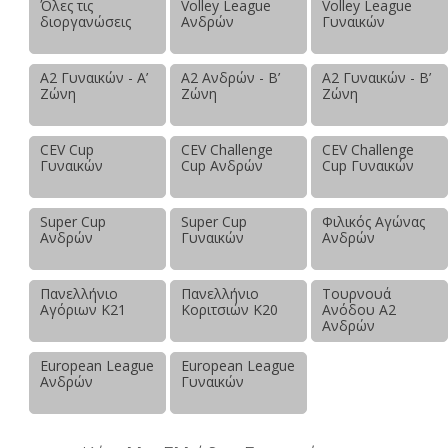
Όλες τις
Volley League
Volley League
διοργανώσεις
Ανδρών
Γυναικών
Α2 Γυναικών - Α’
Α2 Ανδρών - Β’
Α2 Γυναικών - Β’
Ζώνη
Ζώνη
Ζώνη
CEV Cup
CEV Challenge
CEV Challenge
Γυναικών
Cup Ανδρών
Cup Γυναικών
Super Cup
Super Cup
Φιλικός Αγώνας
Ανδρών
Γυναικών
Ανδρών
Πανελλήνιο
Πανελλήνιο
Τουρνουά
Αγόριων Κ21
Κοριτσιών Κ20
Ανόδου Α2
Ανδρών
European League
European League
Ανδρών
Γυναικών