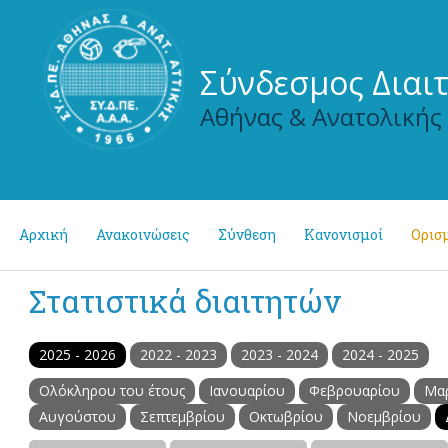
Σύνδεσμος Διαι
Αθήνας & Ανατολικής
Αρχική
Ανακοινώσεις
Σύνθεση
Κανονισμοί
Ορισμ
Στατιστικά διαιτητών
2025 - 2026
2022 - 2023
2023 - 2024
2024 - 2025
Ολόκληρου του έτους
Ιανουαρίου
Φεβρουαρίου
Μα
Αυγούστου
Σεπτεμβρίου
Οκτωβρίου
Νοεμβρίου