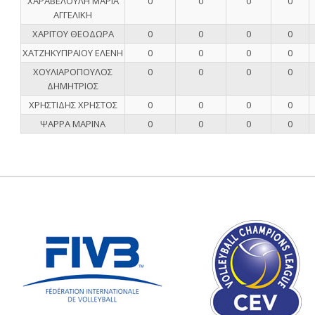
ΧΑΡΑΒΕΛΟΥΛΗ ΜΑΡΙΑ
0
0
0
0
ΑΓΓΕΛΙΚΗ
ΧΑΡΙΤΟΥ ΘΕΟΔΩΡΑ
0
0
0
0
ΧΑΤΖΗΚΥΠΡΑΙΟΥ ΕΛΕΝΗ
0
0
0
0
ΧΟΥΛΙΑΡΟΠΟΥΛΟΣ
0
0
0
0
ΔΗΜΗΤΡΙΟΣ
ΧΡΗΣΤΙΔΗΣ ΧΡΗΣΤΟΣ
0
0
0
0
ΨΑΡΡΑ ΜΑΡΙΝΑ
0
0
0
0