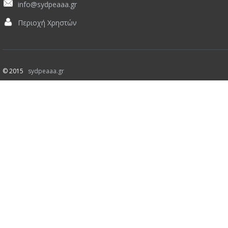
info@sydpeaaa.gr
Περιοχή Χρηστών
© 2015
sydpeaaa.gr