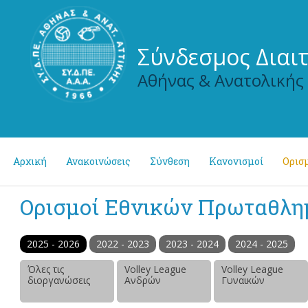
Σύνδεσμος Διαι
Αθήνας & Ανατολικής
Αρχική
Ανακοινώσεις
Σύνθεση
Κανονισμοί
Ορισμ
Ορισμοί Εθνικών Πρωταθλ
2025 - 2026
2022 - 2023
2023 - 2024
2024 - 2025
Όλες τις
Volley League
Volley League
διοργανώσεις
Ανδρών
Γυναικών