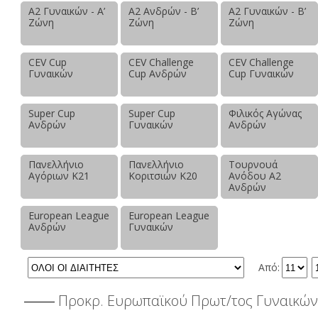
Α2 Γυναικών - Α’
Α2 Ανδρών - Β’
Α2 Γυναικών - Β’
Ζώνη
Ζώνη
Ζώνη
CEV Cup
CEV Challenge
CEV Challenge
Γυναικών
Cup Ανδρών
Cup Γυναικών
Super Cup
Super Cup
Φιλικός Αγώνας
Ανδρών
Γυναικών
Ανδρών
Πανελλήνιο
Πανελλήνιο
Τουρνουά
Αγόριων Κ21
Κοριτσιών Κ20
Ανόδου Α2
Ανδρών
European League
European League
Ανδρών
Γυναικών
Από:
Προκρ. Ευρωπαϊκού Πρωτ/τος Γυναικώ