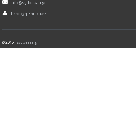
info@sydpeaaa.gr
Περιοχή Χρηστών
© 2015
sydpeaaa.gr