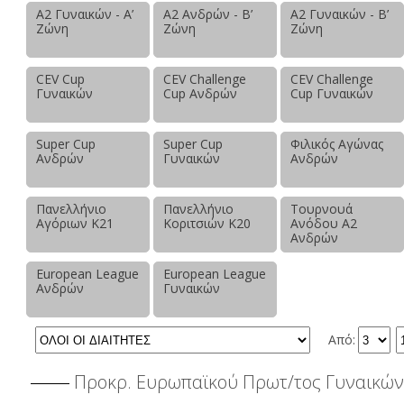
Α2 Γυναικών - Α’
Α2 Ανδρών - Β’
Α2 Γυναικών - Β’
Ζώνη
Ζώνη
Ζώνη
CEV Cup
CEV Challenge
CEV Challenge
Γυναικών
Cup Ανδρών
Cup Γυναικών
Super Cup
Super Cup
Φιλικός Αγώνας
Ανδρών
Γυναικών
Ανδρών
Πανελλήνιο
Πανελλήνιο
Τουρνουά
Αγόριων Κ21
Κοριτσιών Κ20
Ανόδου Α2
Ανδρών
European League
European League
Ανδρών
Γυναικών
Από:
Προκρ. Ευρωπαϊκού Πρωτ/τος Γυναικώ