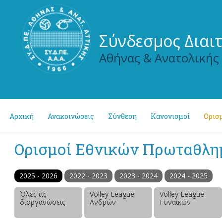
Σύνδεσμος Διαι
Αθήνας & Ανατολικής
Αρχική
Ανακοινώσεις
Σύνθεση
Κανονισμοί
Ορισμ
Ορισμοί Εθνικών Πρωταθλ
2025 - 2026
2022 - 2023
2023 - 2024
2024 - 2025
Όλες τις
Volley League
Volley League
διοργανώσεις
Ανδρών
Γυναικών