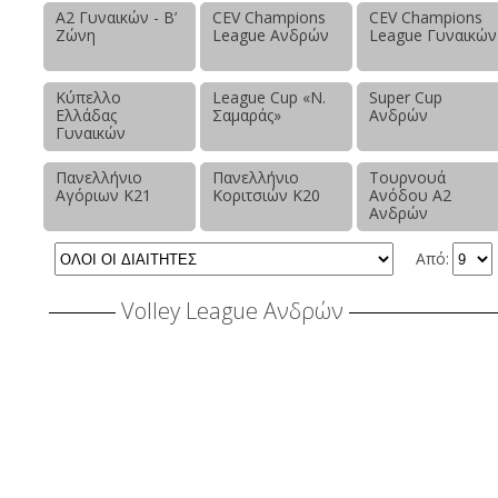
Α2 Γυναικών - Β’
CEV Champions
CEV Champions
Ζώνη
League Ανδρών
League Γυναικών
Κύπελλο
League Cup «Ν.
Super Cup
Ελλάδας
Σαμαράς»
Ανδρών
Γυναικών
Πανελλήνιο
Πανελλήνιο
Τουρνουά
Αγόριων Κ21
Κοριτσιών Κ20
Ανόδου Α2
Ανδρών
Από:
Volley League Ανδρών