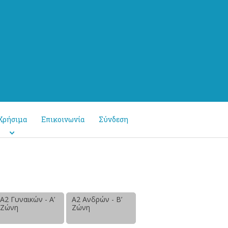
Χρήσιμα
Επικοινωνία
Σύνδεση
Α2 Γυναικών - Α’
Α2 Ανδρών - Β’
Ζώνη
Ζώνη