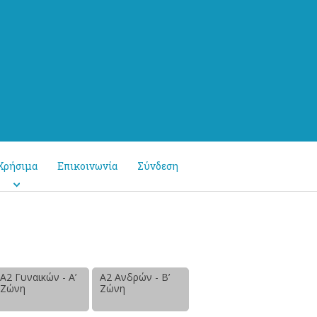
Χρήσιμα
Επικοινωνία
Σύνδεση
Α2 Γυναικών - Α’
Α2 Ανδρών - Β’
Ζώνη
Ζώνη