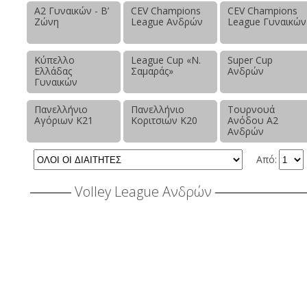
Α2 Γυναικών - Β’
CEV Champions
CEV Champions
Ζώνη
League Ανδρών
League Γυναικών
Κύπελλο
League Cup «Ν.
Super Cup
Ελλάδας
Σαμαράς»
Ανδρών
Γυναικών
Πανελλήνιο
Πανελλήνιο
Τουρνουά
Αγόριων Κ21
Κοριτσιών Κ20
Ανόδου Α2
Ανδρών
Από:
Volley League Ανδρών