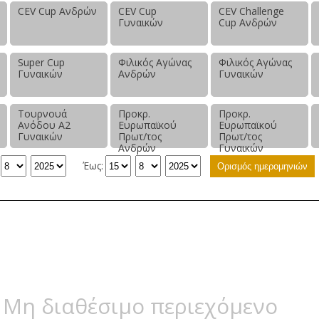
CEV Cup Ανδρών
CEV Cup
CEV Challenge
Γυναικών
Cup Ανδρών
Super Cup
Φιλικός Αγώνας
Φιλικός Αγώνας
Γυναικών
Ανδρών
Γυναικών
Τουρνουά
Προκρ.
Προκρ.
Ανόδου Α2
Ευρωπαϊκού
Ευρωπαϊκού
Γυναικών
Πρωτ/τος
Πρωτ/τος
Ανδρών
Γυναικών
Έως:
Ορισμός ημερομηνιών
Μη διαθέσιμο περιεχόμενο