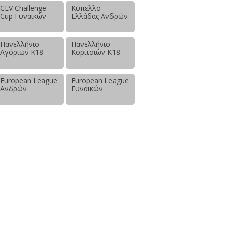
CEV Challenge
Κύπελλο
Cup Γυναικών
Ελλάδας Ανδρών
Πανελλήνιο
Πανελλήνιο
Αγόριων Κ18
Κοριτσιών Κ18
European League
European League
Ανδρών
Γυναικών