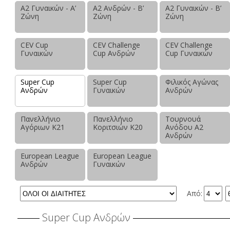
Α2 Γυναικών - Α’
Α2 Ανδρών - Β’
Α2 Γυναικών - Β’
Ζώνη
Ζώνη
Ζώνη
CEV Cup
CEV Challenge
CEV Challenge
Γυναικών
Cup Ανδρών
Cup Γυναικών
Super Cup
Super Cup
Φιλικός Αγώνας
Ανδρών
Γυναικών
Ανδρών
Πανελλήνιο
Πανελλήνιο
Τουρνουά
Αγόριων Κ21
Κοριτσιών Κ20
Ανόδου Α2
Ανδρών
European League
European League
Ανδρών
Γυναικών
Από:
Super Cup Ανδρών