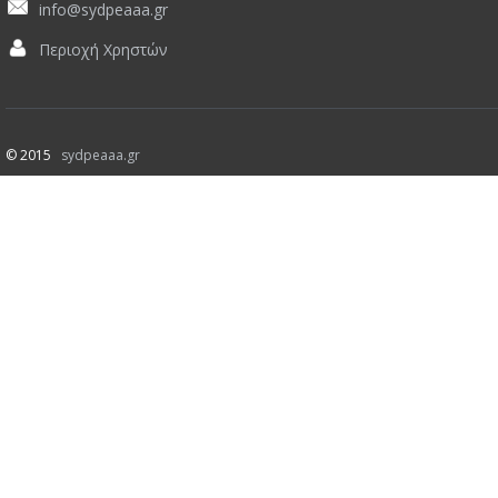
info@sydpeaaa.gr
Περιοχή Χρηστών
© 2015
sydpeaaa.gr