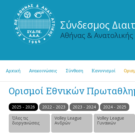
Σύνδεσμος Διαι
Αθήνας & Ανατολικής
Αρχική
Ανακοινώσεις
Σύνθεση
Κανονισμοί
Ορισμ
Ορισμοί Εθνικών Πρωταθλ
2025 - 2026
2022 - 2023
2023 - 2024
2024 - 2025
Όλες τις
Volley League
Volley League
διοργανώσεις
Ανδρών
Γυναικών