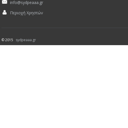
info@sydpeaaa.gr
Περιοχή Χρηστών
© 2015
sydpeaaa.gr