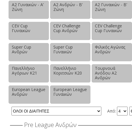
Α2 Γυναικών - Α’
Α2 Ανδρών - Β’
Α2 Γυναικών - Β’
Ζώνη
Ζώνη
Ζώνη
CEV Cup
CEV Challenge
CEV Challenge
Γυναικών
Cup Ανδρών
Cup Γυναικών
Super Cup
Super Cup
Φιλικός Αγώνας
Ανδρών
Γυναικών
Ανδρών
Πανελλήνιο
Πανελλήνιο
Τουρνουά
Αγόριων Κ21
Κοριτσιών Κ20
Ανόδου Α2
Ανδρών
European League
European League
Ανδρών
Γυναικών
Από:
Pre League Ανδρών