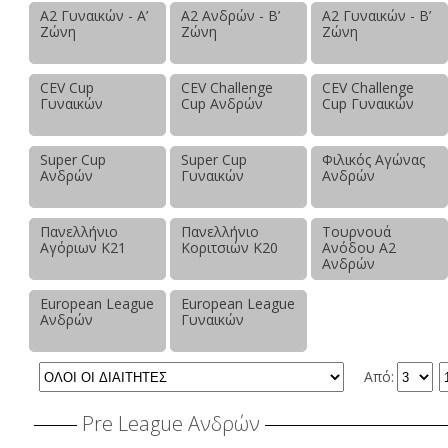
Α2 Γυναικών - Α’
Α2 Ανδρών - Β’
Α2 Γυναικών - Β’
Ζώνη
Ζώνη
Ζώνη
CEV Cup
CEV Challenge
CEV Challenge
Γυναικών
Cup Ανδρών
Cup Γυναικών
Super Cup
Super Cup
Φιλικός Αγώνας
Ανδρών
Γυναικών
Ανδρών
Πανελλήνιο
Πανελλήνιο
Τουρνουά
Αγόριων Κ21
Κοριτσιών Κ20
Ανόδου Α2
Ανδρών
European League
European League
Ανδρών
Γυναικών
Από:
Pre League Ανδρών