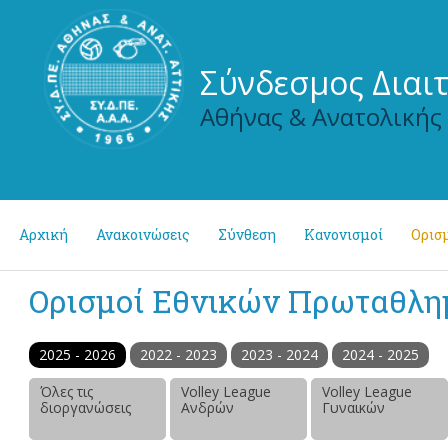
Σύνδεσμος Διαι
Αθήνας & Ανατολικής
Αρχική
Ανακοινώσεις
Σύνθεση
Κανονισμοί
Ορισμ
Ορισμοί Εθνικών Πρωταθλ
2025 - 2026
2022 - 2023
2023 - 2024
2024 - 2025
Όλες τις
Volley League
Volley League
διοργανώσεις
Ανδρών
Γυναικών