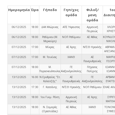
Ημερομηνία
Ώρα
Γήπεδο
Γηπ/χος
Φιλοξ/
1ο
ομάδα
μενη
Διαιτ
ομάδα
06/12/2025
18:00
ΔΑΚ Φλώρινας
ΑΠΣ Ήφαιστος
Αρμενική
ΧΛΩΡ
Πειραιώς
ΧΡΗΣ
06/12/2025
18:00
Ρεθύμνου (Μ.
ΝΟΠ Ρεθύμνου
ΑΣ Άθλος
ΚΟΥΝΔΟ
Μερκούρη)
ΝΙΚΟΛ
07/12/2025
17:00
Μίκρας
ΑΣ Άρης
ΝΓΣΘ Ηρακλής
ΑΒΡΑΜΙ
ΑΛΕΞΑΝ
07/12/2025
17:00
Μ. Τσικίνας
ΧΑΝΘ
ΑΣ
ΜΑΥΡΙ
Πανερυθραϊκός
ΓΕΩΡΓ
07/12/2025
18:00
Μ.
ΓΕ
Πήγασος
ΙΩΑΝΝ
Παρασκευόπουλος
Αλεξανδρούπολης
Πολίχνης
ΙΩΑΝ
13/12/2025
16:00
Ν.Ερυθραίας "Στ.
ΑΣ
ΓΕ
ΑΡΒΑΝΙ
Καλαϊτζής"
Πανερυθραϊκός
Αλεξανδρούπολης
ΕΥΑΓΓΕ
13/12/2025
17:30
Γ. Κατσάνης
ΝΓΣΘ Ηρακλής
ΝΟΠ Ρεθύμνου
ΙΣΚΑΣ ΑΧ
13/12/2025
18:00
1ου Γυνμ. Ρέντη
Αρμενική
ΑΣ Άρης
ΣΥΡΙΓ
Πειραιώς
ΜΑΤΘΑ
13/12/2025
18:00
Ν. Σαμαράς
ΑΣ Άθλος
ΧΑΝΘ
ΤΟΝΟΝ
(Ορεστιάδας)
ΣΥΜΕ