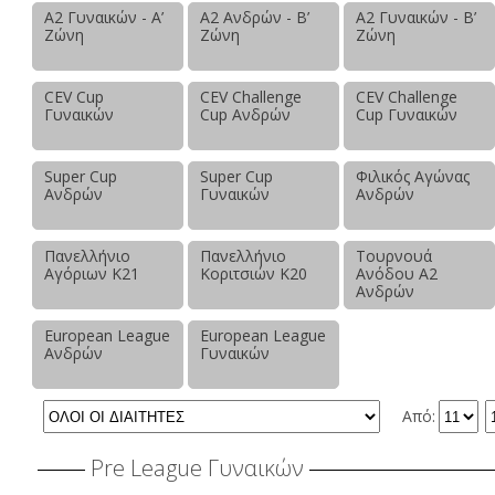
Α2 Γυναικών - Α’
Α2 Ανδρών - Β’
Α2 Γυναικών - Β’
Ζώνη
Ζώνη
Ζώνη
CEV Cup
CEV Challenge
CEV Challenge
Γυναικών
Cup Ανδρών
Cup Γυναικών
Super Cup
Super Cup
Φιλικός Αγώνας
Ανδρών
Γυναικών
Ανδρών
Πανελλήνιο
Πανελλήνιο
Τουρνουά
Αγόριων Κ21
Κοριτσιών Κ20
Ανόδου Α2
Ανδρών
European League
European League
Ανδρών
Γυναικών
Από:
Pre League Γυναικών