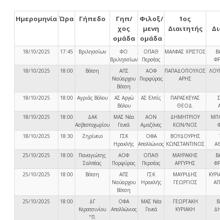
Ημερομηνία
Ώρα
Γήπεδο
Γηπ/
Φιλοξ/
1ος
χος
μενη
Διαιτητής
Δι
ομάδα
ομάδα
18/10/2025
17:45
Βριλησσίων
ΦΟ
ΟΠΑΘ
ΜΑΛΦΑΣ ΧΡΙΣΤΟΣ
Β
Βριλησσίων
Περσέας
ΦΡ
18/10/2025
18:00
Βότση
ΑΠΣ
ΑΟΦ
ΠΑΠΑΔΟΠΟΥΛΟΣ
ΛΟΥ
Ναύαρχου
Πορφύρας
ΑΡΗΣ
Βότση
18/10/2025
18:00
Αγριάς Βόλου
ΑΣ Αργώ
ΑΣ Ελπίς
ΠΑΡΑΣΚΕΥΑΣ
Βόλου
ΘΕΟΔ.
18/10/2025
18:00
ΔΑΚ
ΜΑΣ Νέα
ΑΟΝ
ΔΗΜΗΤΡΙΟΥ
ΜΠ
Ασβεστοχωρίου
Γενεά
Αμαζόνες
ΚΩΝ/ΝΟΣ
18/10/2025
18:30
Ζηρίνειο
ΓΣΚ
ΟΦΑ
ΒΟΥΔΟΥΡΗΣ
Ηρακλής
Απολλώνιος
ΚΩΝΣΤΑΝΤΙΝΟΣ
Α
25/10/2025
18:00
Παναγιώτης
ΑΟΦ
ΟΠΑΘ
ΜΑΥΡΑΚΗΣ
Β
Σαλπέας
Πορφύρας
Περσέας
ΑΡΓΥΡΗΣ
ΦΡ
25/10/2025
18:00
Βότση
ΑΠΣ
ΓΣΚ
ΜΑΥΡΙΔΗΣ
ΚΥΡ
Ναύαρχου
Ηρακλής
ΓΕΩΡΓΙΟΣ
Α
Βότση
25/10/2025
18:00
ΔΓ
ΟΦΑ
ΜΑΣ Νέα
ΓΕΩΡΓΑΚΗ
Β
Κερατσινίου
Απολλώνιος
Γενεά
ΚΥΡΙΑΚΗ
Δ
"Π.