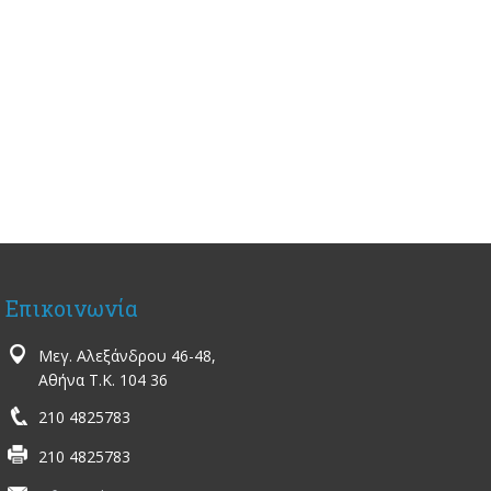
Επικοινωνία
Μεγ. Αλεξάνδρου 46-48,
Αθήνα Τ.Κ. 104 36
210 4825783
210 4825783