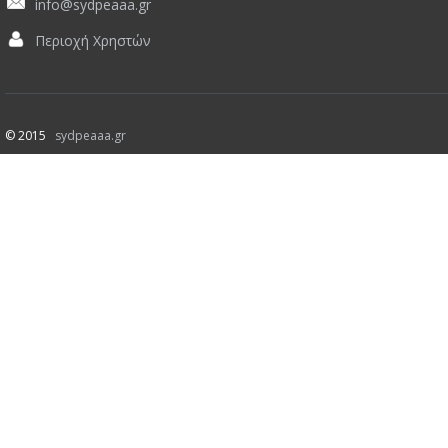
info@sydpeaaa.gr
Περιοχή Χρηστών
© 2015
sydpeaaa.gr