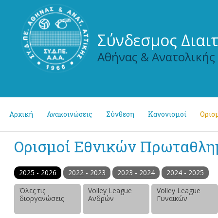
Σύνδεσμος Διαι
Αθήνας & Ανατολικής
Αρχική
Ανακοινώσεις
Σύνθεση
Κανονισμοί
Ορισμ
Ορισμοί Εθνικών Πρωταθλ
2025 - 2026
2022 - 2023
2023 - 2024
2024 - 2025
Όλες τις
Volley League
Volley League
διοργανώσεις
Ανδρών
Γυναικών