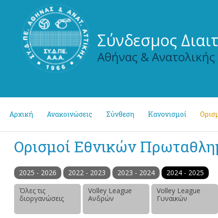
Σύνδεσμος Διαι
Αθήνας & Ανατολικής
Αρχική
Ανακοινώσεις
Σύνθεση
Κανονισμοί
Ορισμ
Ορισμοί Εθνικών Πρωταθλ
2025 - 2026
2022 - 2023
2023 - 2024
2024 - 2025
Όλες τις
Volley League
Volley League
διοργανώσεις
Ανδρών
Γυναικών