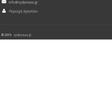
info@sydpeaaa.gr
Περιοχή Χρηστών
© 2015
sydpeaaa.gr