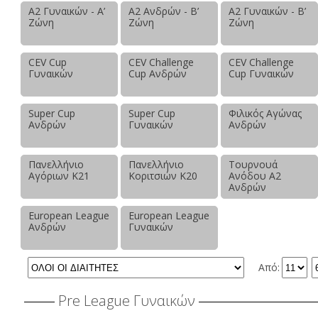
Α2 Γυναικών - Α’
Α2 Ανδρών - Β’
Α2 Γυναικών - Β’
Ζώνη
Ζώνη
Ζώνη
CEV Cup
CEV Challenge
CEV Challenge
Γυναικών
Cup Ανδρών
Cup Γυναικών
Super Cup
Super Cup
Φιλικός Αγώνας
Ανδρών
Γυναικών
Ανδρών
Πανελλήνιο
Πανελλήνιο
Τουρνουά
Αγόριων Κ21
Κοριτσιών Κ20
Ανόδου Α2
Ανδρών
European League
European League
Ανδρών
Γυναικών
Από:
Pre League Γυναικών