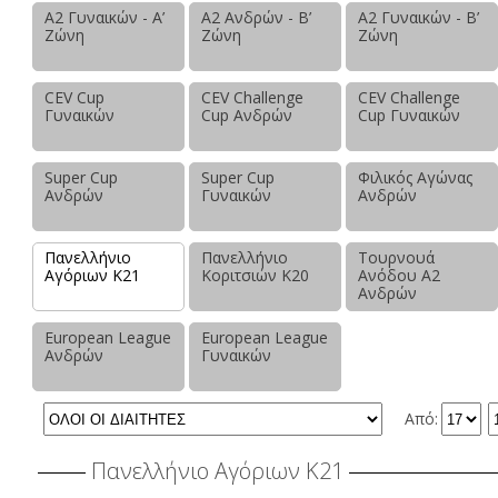
Α2 Γυναικών - Α’
Α2 Ανδρών - Β’
Α2 Γυναικών - Β’
Ζώνη
Ζώνη
Ζώνη
CEV Cup
CEV Challenge
CEV Challenge
Γυναικών
Cup Ανδρών
Cup Γυναικών
Super Cup
Super Cup
Φιλικός Αγώνας
Ανδρών
Γυναικών
Ανδρών
Πανελλήνιο
Πανελλήνιο
Τουρνουά
Αγόριων Κ21
Κοριτσιών Κ20
Ανόδου Α2
Ανδρών
European League
European League
Ανδρών
Γυναικών
Από:
Πανελλήνιο Αγόριων Κ21