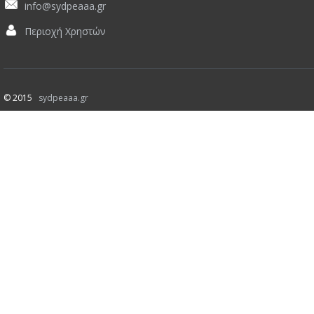
info@sydpeaaa.gr
Περιοχή Χρηστών
© 2015
sydpeaaa.gr