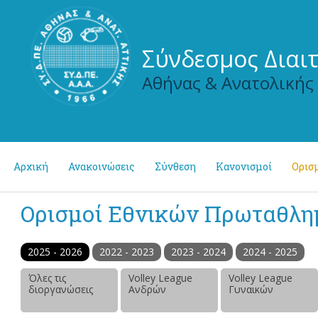
Σύνδεσμος Διαι
Αθήνας & Ανατολικής
Αρχική
Ανακοινώσεις
Σύνθεση
Κανονισμοί
Ορισμ
Ορισμοί Εθνικών Πρωταθλ
2025 - 2026
2022 - 2023
2023 - 2024
2024 - 2025
Όλες τις
Volley League
Volley League
διοργανώσεις
Ανδρών
Γυναικών