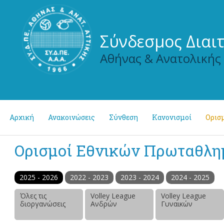
Σύνδεσμος Διαι
Αθήνας & Ανατολικής
Αρχική
Ανακοινώσεις
Σύνθεση
Κανονισμοί
Ορισμ
Ορισμοί Εθνικών Πρωταθλ
2025 - 2026
2022 - 2023
2023 - 2024
2024 - 2025
Όλες τις
Volley League
Volley League
διοργανώσεις
Ανδρών
Γυναικών