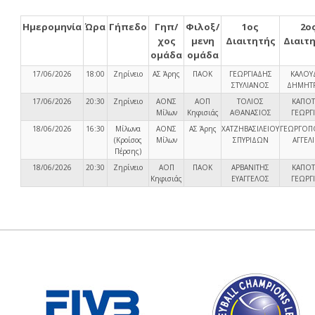
Ημερομηνία
Ώρα
Γήπεδο
Γηπ/
Φιλοξ/
1ος
2ο
χος
μενη
Διαιτητής
Διαιτ
ομάδα
ομάδα
17/06/2026
18:00
Ζηρίνειο
ΑΣ Άρης
ΠΑΟΚ
ΓΕΩΡΓΙΑΔΗΣ
ΚΑΛΟΥ
ΣΤΥΛΙΑΝΟΣ
ΔΗΜΗΤ
17/06/2026
20:30
Ζηρίνειο
ΑΟΝΣ
ΑΟΠ
ΤΟΛΙΟΣ
ΚΑΠΟ
Μίλων
Κηφισιάς
ΑΘΑΝΑΣΙΟΣ
ΓΕΩΡΓ
18/06/2026
16:30
Μίλωνα
ΑΟΝΣ
ΑΣ Άρης
ΧΑΤΖΗΒΑΣΙΛΕΙΟΥ
ΓΕΩΡΓΟΠ
(Κροίσος
Μίλων
ΣΠΥΡΙΔΩΝ
ΑΓΓΕΛ
Πέρσης)
18/06/2026
20:30
Ζηρίνειο
ΑΟΠ
ΠΑΟΚ
ΑΡΒΑΝΙΤΗΣ
ΚΑΠΟ
Κηφισιάς
ΕΥΑΓΓΕΛΟΣ
ΓΕΩΡΓ