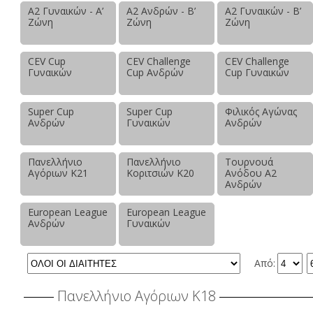
Α2 Γυναικών - Α’
Α2 Ανδρών - Β’
Α2 Γυναικών - Β’
Ζώνη
Ζώνη
Ζώνη
CEV Cup
CEV Challenge
CEV Challenge
Γυναικών
Cup Ανδρών
Cup Γυναικών
Super Cup
Super Cup
Φιλικός Αγώνας
Ανδρών
Γυναικών
Ανδρών
Πανελλήνιο
Πανελλήνιο
Τουρνουά
Αγόριων Κ21
Κοριτσιών Κ20
Ανόδου Α2
Ανδρών
European League
European League
Ανδρών
Γυναικών
Από:
Πανελλήνιο Αγόριων Κ18