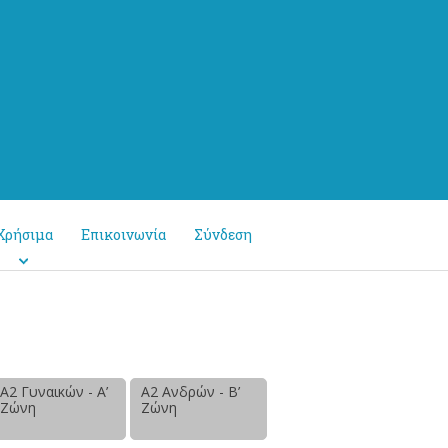
Χρήσιμα
Επικοινωνία
Σύνδεση
Α2 Γυναικών - Α’
Α2 Ανδρών - Β’
Ζώνη
Ζώνη