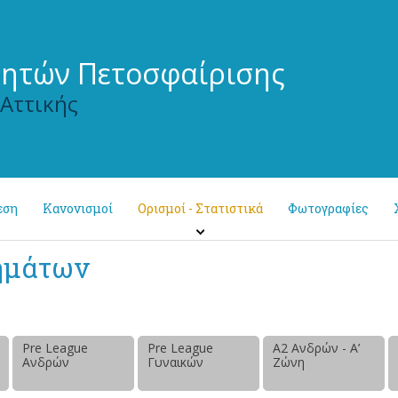
τητών Πετοσφαίρισης
 Αττικής
εση
Κανονισμοί
Ορισμοί - Στατιστικά
Φωτογραφίες
ημάτων
Pre League
Pre League
Α2 Ανδρών - Α’
Ανδρών
Γυναικών
Ζώνη