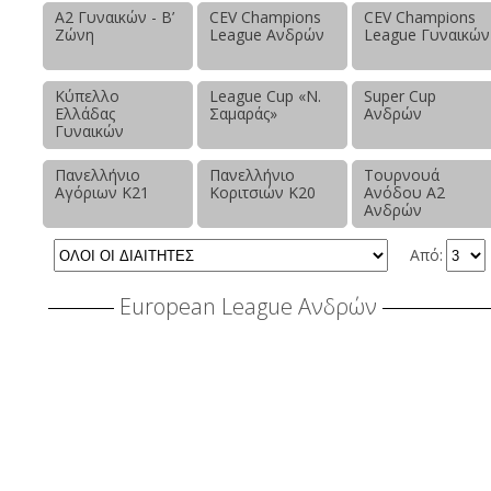
Α2 Γυναικών - Β’
CEV Champions
CEV Champions
Ζώνη
League Ανδρών
League Γυναικών
Κύπελλο
League Cup «Ν.
Super Cup
Ελλάδας
Σαμαράς»
Ανδρών
Γυναικών
Πανελλήνιο
Πανελλήνιο
Τουρνουά
Αγόριων Κ21
Κοριτσιών Κ20
Ανόδου Α2
Ανδρών
Από:
European League Ανδρών