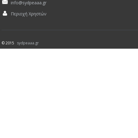
info@sydpeaaa.gr
Περιοχή Χρηστών
© 2015
sydpeaaa.gr