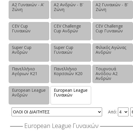
Α2 Γυναικών - Α’
Α2 Ανδρών - Β’
Α2 Γυναικών - Β’
Ζώνη
Ζώνη
Ζώνη
CEV Cup
CEV Challenge
CEV Challenge
Γυναικών
Cup Ανδρών
Cup Γυναικών
Super Cup
Super Cup
Φιλικός Αγώνας
Ανδρών
Γυναικών
Ανδρών
Πανελλήνιο
Πανελλήνιο
Τουρνουά
Αγόριων Κ21
Κοριτσιών Κ20
Ανόδου Α2
Ανδρών
European League
European League
Ανδρών
Γυναικών
Από:
European League Γυναικών