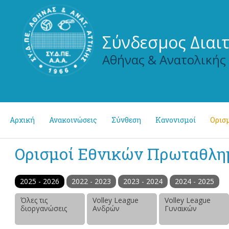
Σύνδεσμος Διαι
Αθήνας & Ανατολικής
Αρχική
Ανακοινώσεις
Σύνθεση
Κανονισμοί
Ορισμ
Ορισμοί Εθνικών Πρωταθλ
2025 - 2026
2022 - 2023
2023 - 2024
2024 - 2025
Όλες τις
Volley League
Volley League
διοργανώσεις
Ανδρών
Γυναικών