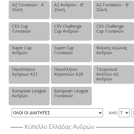
Α2 Γυναικών - Α’
Α2 Ανδρών - Β’
Α2 Γυναικών - Β’
Ζώνη
Ζώνη
Ζώνη
CEV Cup
CEV Challenge
CEV Challenge
Γυναικών
Cup Ανδρών
Cup Γυναικών
Super Cup
Super Cup
Φιλικός Αγώνας
Ανδρών
Γυναικών
Ανδρών
Πανελλήνιο
Πανελλήνιο
Τουρνουά
Αγόριων Κ21
Κοριτσιών Κ20
Ανόδου Α2
Ανδρών
European League
European League
Ανδρών
Γυναικών
Από:
Κύπελλο Ελλάδας Ανδρών