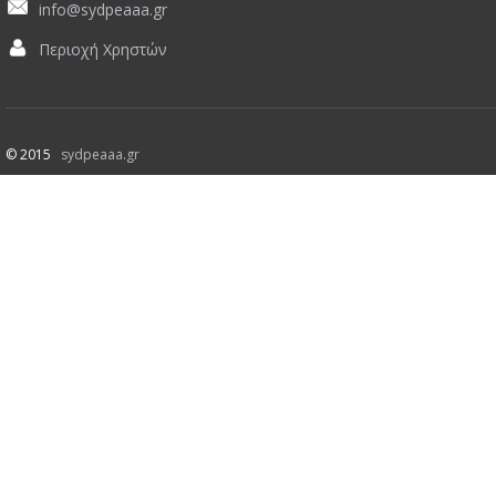
info@sydpeaaa.gr
Περιοχή Χρηστών
© 2015
sydpeaaa.gr