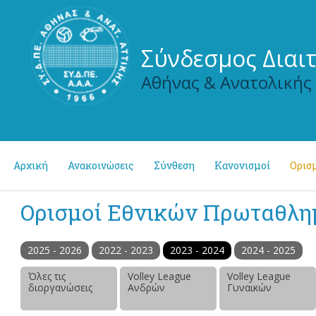
Σύνδεσμος Διαι
Αθήνας & Ανατολικής
Αρχική
Ανακοινώσεις
Σύνθεση
Κανονισμοί
Ορισμ
Ορισμοί Εθνικών Πρωταθλ
2025 - 2026
2022 - 2023
2023 - 2024
2024 - 2025
Όλες τις
Volley League
Volley League
διοργανώσεις
Ανδρών
Γυναικών