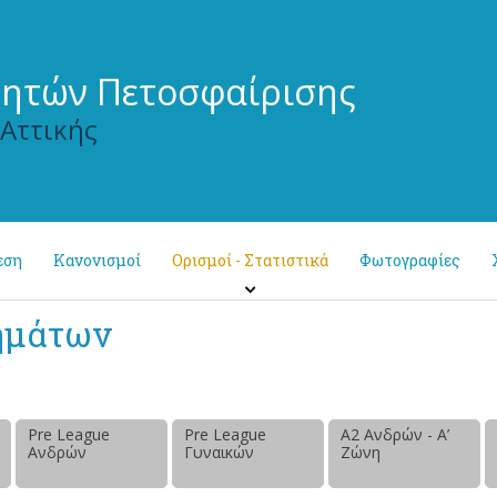
τητών Πετοσφαίρισης
 Αττικής
εση
Κανονισμοί
Ορισμοί - Στατιστικά
Φωτογραφίες
ημάτων
Pre League
Pre League
Α2 Ανδρών - Α’
Ανδρών
Γυναικών
Ζώνη