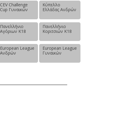
CEV Challenge
Κύπελλο
Cup Γυναικών
Ελλάδας Ανδρών
Πανελλήνιο
Πανελλήνιο
Αγόριων Κ18
Κοριτσιών Κ18
European League
European League
Ανδρών
Γυναικών