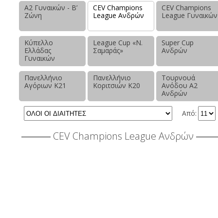
Α2 Γυναικών - Β’
CEV Champions
CEV Champions
Ζώνη
League Ανδρών
League Γυναικών
Κύπελλο
League Cup «Ν.
Super Cup
Ελλάδας
Σαμαράς»
Ανδρών
Γυναικών
Πανελλήνιο
Πανελλήνιο
Τουρνουά
Αγόριων Κ21
Κοριτσιών Κ20
Ανόδου Α2
Ανδρών
Από:
CEV Champions League Ανδρών