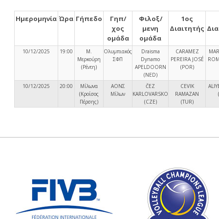
Ημερομηνία
Ώρα
Γήπεδο
Γηπ/
Φιλοξ/
1ος
χος
μενη
Διαιτητής
Δια
ομάδα
ομάδα
10/12/2025
19:00
Μ.
Oλυμπιακός
Draisma
CARAMEZ
MAR
Μερκούρη
ΣΦΠ
Dynamo
PEREIRA JOSÉ
ROM
(Ρέντη)
APELDOORN
(POR)
(NED)
10/12/2025
20:00
Μίλωνα
ΑΟΝΣ
ČEZ
CEVIK
ALIY
(Κροίσος
Μίλων
KARLOVARSKO
RAMAZAN
Πέρσης)
(CZE)
(TUR)