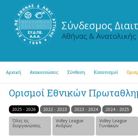
Σύνδεσμος Διαι
Αθήνας & Ανατολικής
Αρχική
Ανακοινώσεις
Σύνθεση
Κανονισμοί
Ορισμ
Ορισμοί Εθνικών Πρωταθλ
2025 - 2026
2022 - 2023
2023 - 2024
2024 - 2025
Όλες τις
Volley League
Volley League
διοργανώσεις
Ανδρών
Γυναικών