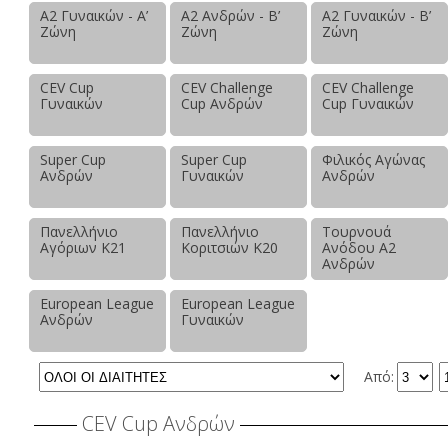
Α2 Γυναικών - Α’
Α2 Ανδρών - Β’
Α2 Γυναικών - Β’
Ζώνη
Ζώνη
Ζώνη
CEV Cup
CEV Challenge
CEV Challenge
Γυναικών
Cup Ανδρών
Cup Γυναικών
Super Cup
Super Cup
Φιλικός Αγώνας
Ανδρών
Γυναικών
Ανδρών
Πανελλήνιο
Πανελλήνιο
Τουρνουά
Αγόριων Κ21
Κοριτσιών Κ20
Ανόδου Α2
Ανδρών
European League
European League
Ανδρών
Γυναικών
Από:
CEV Cup Ανδρών