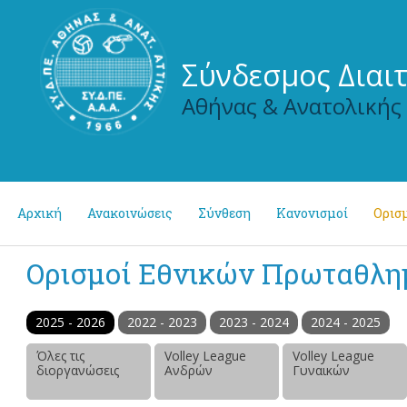
Σύνδεσμος Διαι
Αθήνας & Ανατολικής
Αρχική
Ανακοινώσεις
Σύνθεση
Κανονισμοί
Ορισμ
Ορισμοί Εθνικών Πρωταθλ
2025 - 2026
2022 - 2023
2023 - 2024
2024 - 2025
Όλες τις
Volley League
Volley League
διοργανώσεις
Ανδρών
Γυναικών