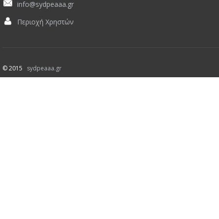
info@sydpeaaa.gr
Περιοχή Χρηστών
© 2015
sydpeaaa.gr