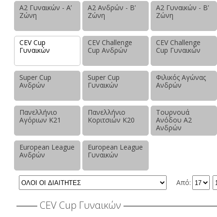
Α2 Γυναικών - Α’
Α2 Ανδρών - Β’
Α2 Γυναικών - Β’
Ζώνη
Ζώνη
Ζώνη
CEV Cup
CEV Challenge
CEV Challenge
Γυναικών
Cup Ανδρών
Cup Γυναικών
Super Cup
Super Cup
Φιλικός Αγώνας
Ανδρών
Γυναικών
Ανδρών
Πανελλήνιο
Πανελλήνιο
Τουρνουά
Αγόριων Κ21
Κοριτσιών Κ20
Ανόδου Α2
Ανδρών
European League
European League
Ανδρών
Γυναικών
Από:
CEV Cup Γυναικών