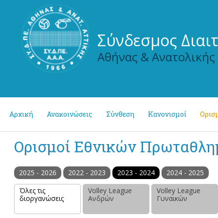
Σύνδεσμος Διαι
Αθήνας & Ανατολικής
Αρχική
Ανακοινώσεις
Σύνθεση
Κανονισμοί
Ορισμ
Ορισμοί Εθνικών Πρωταθλ
2025 - 2026
2022 - 2023
2023 - 2024
2024 - 2025
Όλες τις
Volley League
Volley League
διοργανώσεις
Ανδρών
Γυναικών