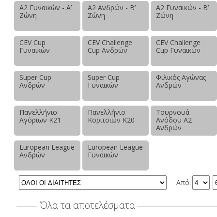
Α2 Γυναικών - Α’
Α2 Ανδρών - Β’
Α2 Γυναικών - Β’
Ζώνη
Ζώνη
Ζώνη
CEV Cup
CEV Challenge
CEV Challenge
Γυναικών
Cup Ανδρών
Cup Γυναικών
Super Cup
Super Cup
Φιλικός Αγώνας
Ανδρών
Γυναικών
Ανδρών
Πανελλήνιο
Πανελλήνιο
Τουρνουά
Αγόριων Κ21
Κοριτσιών Κ20
Ανόδου Α2
Ανδρών
European League
European League
Ανδρών
Γυναικών
Από:
Όλα τα αποτελέσματα