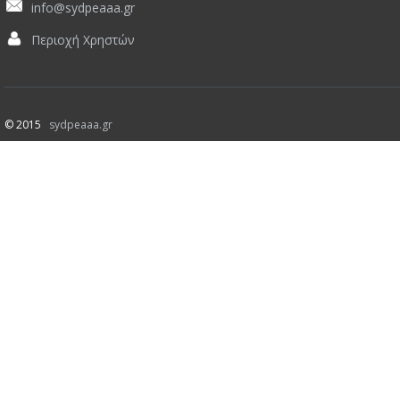
info@sydpeaaa.gr
Περιοχή Χρηστών
© 2015
sydpeaaa.gr