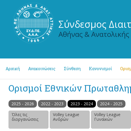
Σύνδεσμος Διαι
Αθήνας & Ανατολικής
Αρχική
Ανακοινώσεις
Σύνθεση
Κανονισμοί
Ορισμ
Ορισμοί Εθνικών Πρωταθλ
2025 - 2026
2022 - 2023
2023 - 2024
2024 - 2025
Όλες τις
Volley League
Volley League
διοργανώσεις
Ανδρών
Γυναικών