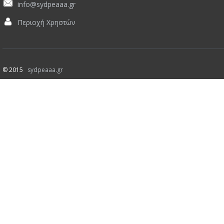
info@sydpeaaa.gr
Περιοχή Χρηστών
© 2015
sydpeaaa.gr