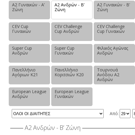
Α2 Γυναικών - Α’
Α2 Ανδρών - Β’
Α2 Γυναικών - Β’
Ζώνη
Ζώνη
Ζώνη
CEV Cup
CEV Challenge
CEV Challenge
Γυναικών
Cup Ανδρών
Cup Γυναικών
Super Cup
Super Cup
Φιλικός Αγώνας
Ανδρών
Γυναικών
Ανδρών
Πανελλήνιο
Πανελλήνιο
Τουρνουά
Αγόριων Κ21
Κοριτσιών Κ20
Ανόδου Α2
Ανδρών
European League
European League
Ανδρών
Γυναικών
Από:
Α2 Ανδρών - Β’ Ζώνη